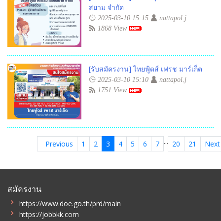
สยาม จำกัด
2025-03-10 15:15
nattapol.j
1868 View
[รับสมัครงาน] ไทยฟู้ดส์ เฟรช มาร์เก็ต
2025-03-10 15:10
nattapol.j
1751 View
...
Previous
1
2
3
4
5
6
7
20
21
Nex
สมัครงาน
https://www.doe.go.th/prd/main
https://jobbkk.com